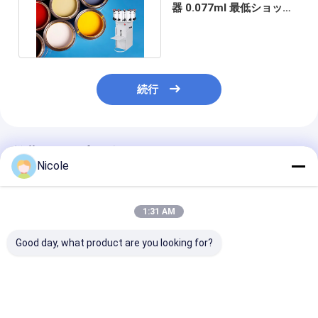
器 0.077ml 最低ショット
2.3L キャニスター容量
続行
推薦されたプロダクト
Nicole
1:31 AM
Good day, what product are you looking for?
2.3Lシステムを染める
60MLアジテータが付
2.5L キャニス
手動顔料のペンキ ディ
いている機械に投薬す
ペイントディス
スペンサーの半自動乳
る手動ペンキ ディスペ
ーカラーマシン 