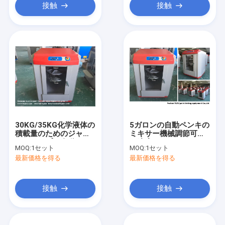
接触
接触
30KG/35KG化学液体の
5ガロンの自動ペンキの
積載量のためのジャイ
ミキサー機械調節可能
ロスコープい自動ペン
な速度80r/Min-
MOQ:
1セット
MOQ:
1セット
キのミキサー
150r/Min
最新価格を得る
最新価格を得る
接触
接触