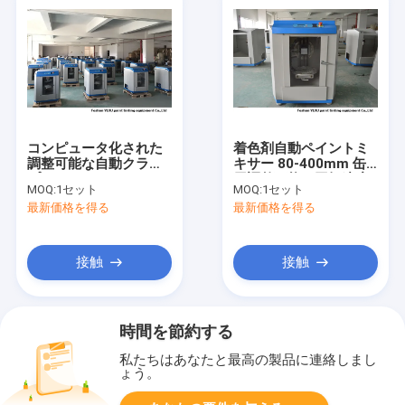
コンピュータ化された
着色剤自動ペイントミ
調整可能な自動クラン
キサー 80-400mm 缶
プ ペイント シェーカー
用調整可能な回転速度
MOQ:
1セット
MOQ:
1セット
混合機 750W
最新価格を得る
最新価格を得る
接触
接触
時間を節約する
私たちはあなたと最高の製品に連絡しまし
ょう。