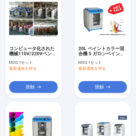
コンピュータ化された
20L ペイントカラー混
機械110V/220Vペンキ
合機 5 ガロンペイント
を混合する自動ペンキ
シェーカーマシン
MOQ:
1セット
MOQ:
1セット
はシェーカー機械セリ
80r/min-150r/min
最新価格を得る
最新価格を得る
ウムできる
接触
接触
家
プロダクト
ビデオ