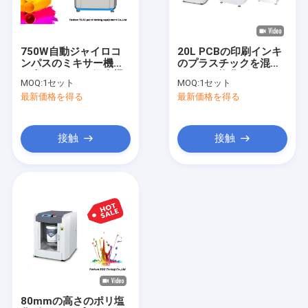
私達について
工場旅行
750W自動ジャイロコ
20L PCBの印刷インキ
ンパスのミキサー機械
のプラスチックを混合
品質管理
は車のペンキの混合機
するポリ塩化ビニール
MOQ:
1セット
MOQ:
1セット
械をコンピュータ化し
のための高速自動ペン
最新価格を得る
最新価格を得る
た
キのミキサー
機械を染めるペンキ
接触
接触
ペンキの混合機械
ペンキのシェーカー機械
ペンキ ディスペンサー機械
ジャイロスコープい ペンキのミキサー
電気ペンキのシェーカー
80mmの高さのポリ塩