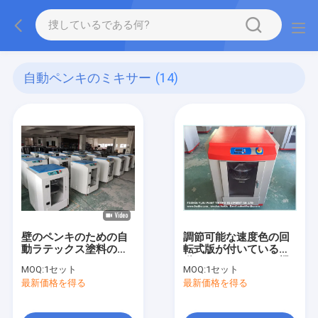
自動ペンキのミキサー
(14)
壁のペンキのための自
調節可能な速度色の回
動ラテックス塗料のジ
転式版が付いている自
ャイロコンパスのミキ
動ペンキのミキサー機
MOQ:
1セット
MOQ:
1セット
サーのシェーカー機械
械
最新価格を得る
最新価格を得る
50-150rpm/分