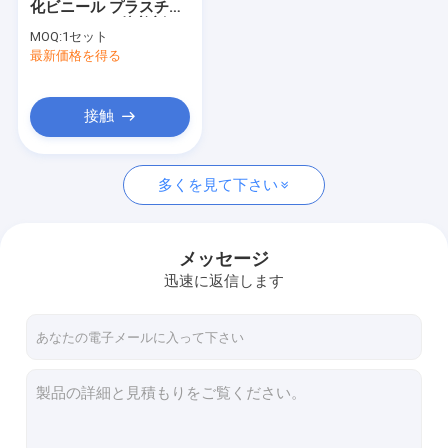
化ビニール プラスチッ
ペンキの着色剤ディスペンサー
クPPCインク接着剤の
MOQ:
1セット
マニキュアのための自
最新価格を得る
自動ペンキ ディスペンサー
動ペンキのミキサー
手動ペンキ ディスペンサー
接触
自動ペンキのミキサー
多くを見て下さい
手動ペンキのミキサー
自動締め金で止めるペンキのシェーカー
メッセージ
顔料を染めることを塗りなさい
迅速に返信します
乳剤ペンキTinter