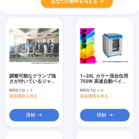
あなたの要件を与える
調整可能なクランプ強
1~20L カラー混合缶用
さが付いているジャイ
750W 高速自動ペイン
ロ自動ペイント ミキサ
トミキサー
MOQ:
1セット
MOQ:
1セット
ー 50HZ/60HZ
最新価格を得る
最新価格を得る
接触
接触