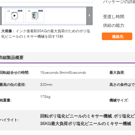
パッケージの詳細
受渡し時間:
供給の能力:
大画像 :
インク接着剤35KGの最大負荷のためのポリ塩
化ビニールのミキサー機械を回す15秒
連絡先
詳細製品概要
回転組合せの時間:
15seconds-9min45seconds
最大負荷:
最高の缶の直径:
320mm
高さの条件はで
175kg
純重量:
機械サイズ:
回転ポリ塩化ビニールのミキサー機械
ポリ塩化ビ
,
ハイライト:
35KG最大負荷ポリ塩化ビニールのミキサー機械