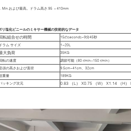
6. Min.および最高。ドラム高さ:95 – 410mm
ポリ塩化ビニールのミキサー機械の技術的なデータ
回転組合せの時間
15のseconds~9分45秒
ドラム サイズ
1~20L
最大負荷
35KG
回転の速度
調節可能（80 r/min--150 r/min）
必須の高さおよび直径
9.5cm~41cm、32cm
総重量
189KG
0.83 （L） X0.75 （W） X1.14 （H）
パッキング次元