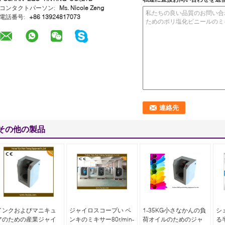
コンタクトパーソン:
Ms. Nicole Zeng
電話番号:
+86 13924817073
その他の製品
インクおよびマニキュ
ジャイロスコープい ペ
1-35KG小さなかんの負
シ
アのための産業ジャイ
ンキのミキサー80r/min-
荷オイルのためのジャ
る