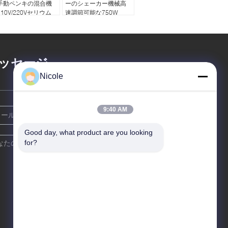
手動ペンキの混合機
ーのシェーカー機械高
10V/220Vセリウム
速調節可能な750W
ッセージ
Nicole
9:40 AM
Good day, what product are you looking 
for?