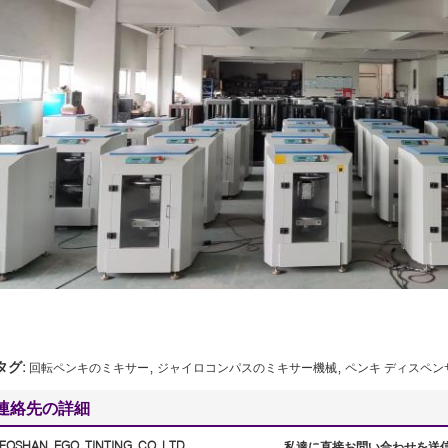
,
,
タグ:
回転ペンキのミキサー
ジャイロコンパスのミキサー機械
ペンキ ディスペ
連絡先の詳細
FOSHAN EGO TINTING CO.,LTD
私達に直接お問い合わせを送