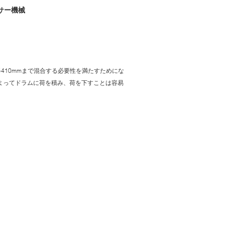
サー機械
い容器410mmまで混合する必要性を満たすためにな
版によってドラムに荷を積み、荷を下すことは容易