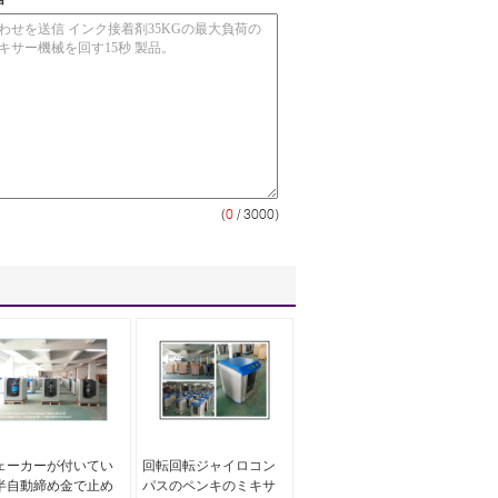
(
0
/ 3000)
ェーカーが付いてい
回転回転ジャイロコン
半自動締め金で止め
パスのペンキのミキサ