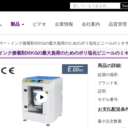
Sea
ム
製品
ビデオ
企業情報
会社案内
品質管理
インク接着剤35KGの最大負荷のためのポリ塩化ビニールのミキサ
サー
インク接着剤35KGの最大負荷のためのポリ塩化ビニールのミキ
商品の詳細:
起源の場所:
ブランド名:
証明:
モデル番号:
お支払配送条件
最小注文数量: