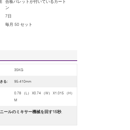
:
合板パレットが付いているカート
ン
7日
毎月 50 セット
35KG
きる:
95-410mm
0.78 （L） X0.74 （W） X1.015 （H）
M
ニールのミキサー機械を回す15秒
,