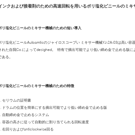
インクおよび接着剤のための高速回転を用いるポリ塩化ビニールのミキ
ポリ塩化ビニールのミキサー機械のための短い導入
ポリ塩化ビニールAutoamticのジャイロスコープい ミキサー機械YJ-2A-03は高
された自我Co.によってdesighed。 特有で摘出可能でより低い締め金で止める
である。
ポリ塩化ビニールのミキサー機械のための特徴
1. セリウムの証明書
2. ドラムの位置を簡単にする摘出可能でより低い締め金で止める版
3. 自動締め金で止めるシステム
4. 容器の高さに従って自動的に割り当てられる回転速度
5. 右回りおよびanticlockwise回る