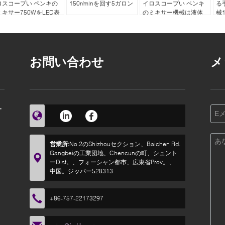
ロスコープい ペンキの
150r/minを回す5ガロン
イロスコープい ペンキ
る
ミキサー750WをLED表
のミキサー機械は液体
械1
示
を基づかせていた
お問い合わせ
メ
ー
営業所:
No.2のShizhouセクション、Baichen Rd.
Gangbeiの工業団地、Chencunの町、シュント
ーDist。、フォーシャン都市、広東省Prov。、
中国。ジッパー528313
+86-757-22173297