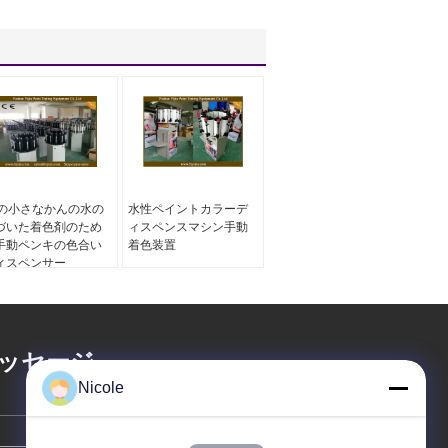
6の小さなかんの水の
水性ペイントカラーデ
づいた着色剤のため
ィスペンスマシン手動
手動ペンキの色合い
着色装置
ィスペンサー
ッセージ
Nicole