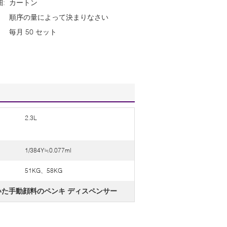
:
カートン
順序の量によって決まりなさい
毎月 50 セット
2.3L
1/384Y≒0.077ml
51KG、58KG
いた手動顔料のペンキ ディスペンサー