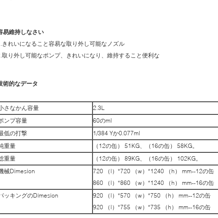
容易維持しなさい
1.きれいになること容易な取り外し可能なノズル
2.取り外し可能なポンプ、きれいになり、維持すること便利な
技術的なデータ
小さなかん容量
2.3L
ポンプ容量
60のml
最低の打撃
1/384 Yか0.077ml
純重量
（12の缶） 51KG、（16の缶） 58KG。
総重量
（12の缶） 89KG、（16の缶） 102KG。
機械Dimesion
720 （l）*720 （w）*1240 （h） mm--12の缶
860 （l）*860 （w）*1240 （h） mm--16の缶
パッキングのDimesion
920 （l）*570 （w）*750 （h） mm--12の缶
920 （l）*755 （w）*735 （h） mm--16の缶