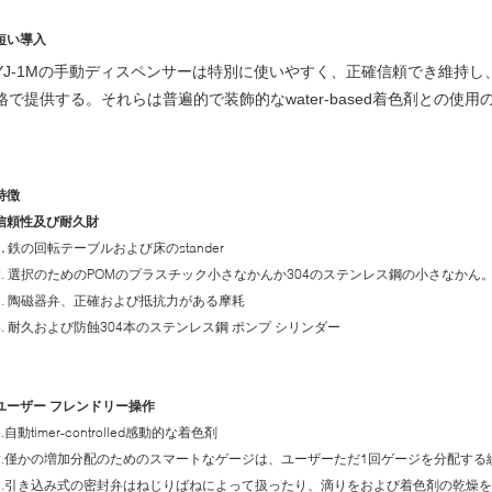
短い導入
YJ-1Mの手動ディスペンサーは特別に使いやすく、正確信頼でき維持
格で提供する。それらは普遍的で装飾的なwater-based着色剤との使
特徴
信頼性及び耐久財
1.
鉄の回転テーブルおよび床のstander
2. 選択のためのPOMのプラスチック小さなかんか304のステンレス鋼の小さなかん
3. 陶磁器弁、正確および抵抗力がある摩耗
4. 耐久および防蝕304本のステンレス鋼 ポンプ シリンダー
ユーザー フレンドリー操作
1.自動timer-controlled感動的な着色剤
2.僅かの増加分配のためのスマートなゲージは、ユーザーただ1回ゲージを分配す
3.引き込み式の密封弁はねじりばねによって扱ったり、滴りをおよび着色剤の乾燥