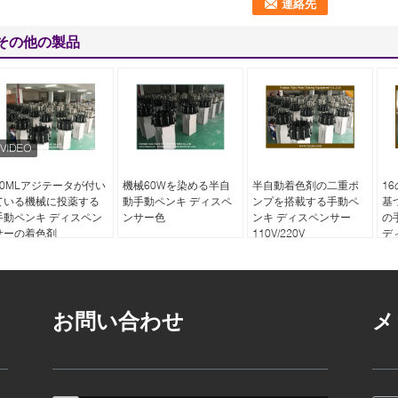
その他の製品
60MLアジテータが付い
機械60Wを染める半自
半自動着色剤の二重ポ
1
ている機械に投薬する
動手動ペンキ ディスペ
ンプを搭載する手動ペ
基
手動ペンキ ディスペン
ンサー色
ンキ ディスペンサー
の
サーの着色剤
110V/220V
デ
お問い合わせ
メ