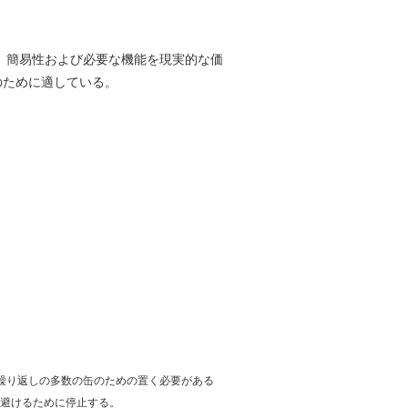
し、簡易性および必要な機能を現実的な価
用のために適している。
。
る繰り返しの多数の缶のための置く必要がある
を避けるために停止する。