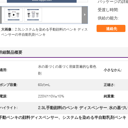
パッケージの詳細
受渡し時間:
供給の能力:
連絡先
大画像 :
2.3Lシステムを染める手動顔料のペンキ ディス
ペンサーの半自動乳剤ペンキ
詳細製品概要
水の基づくの基づく溶媒普遍的な着色
適用:
小さなかん:
剤
ポンプ容量:
60のmL
正確さ:
電源:
220V/110V±10%
純重量:
2.3L手動顔料のペンキ ディスペンサー
水の基づ
ハイライト:
,
手動ペンキの顔料ディスペンサー、システムを染める半自動乳剤ペンキ