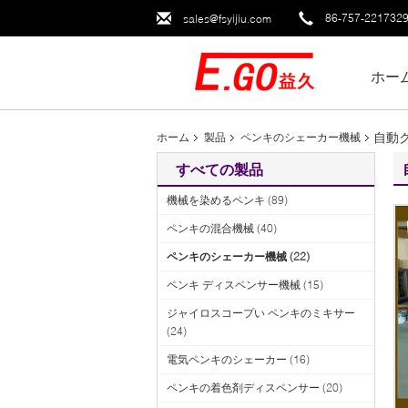
86-757-221732
sales@fsyijiu.com
ホー
自動ク
ホーム
製品
ペンキのシェーカー機械
すべての製品
機械を染めるペンキ
(89)
ペンキの混合機械
(40)
ペンキのシェーカー機械
(22)
ペンキ ディスペンサー機械
(15)
ジャイロスコープい ペンキのミキサー
(24)
電気ペンキのシェーカー
(16)
ペンキの着色剤ディスペンサー
(20)