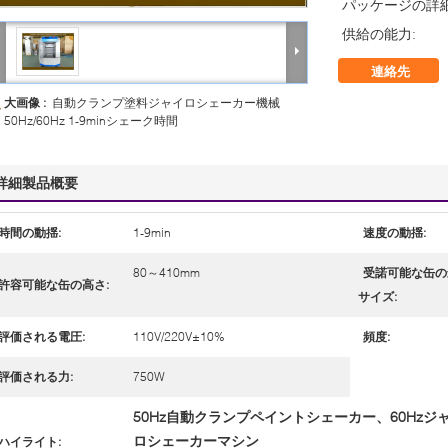
パッケージの詳細
供給の能力:
連絡先
大画像 :
自動クランプ塗料ジャイロシェーカー機械
50Hz/60Hz 1-9minシェーク時間
詳細製品概要
時間の動揺:
1-9min
速度の動揺:
80～410mm
受諾可能な缶の
許容可能な缶の高さ:
サイズ:
評価される電圧:
110V/220V±10%
頻度:
評価される力:
750W
50Hz自動クランプペイントシェーカー、60Hz
ロシェーカーマシン
ハイライト: