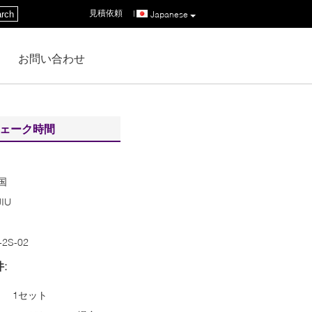
見積依頼
|
rch
Japanese
お問い合わせ
nシェーク時間
国
JIU
E
-2S-02
:
1セット