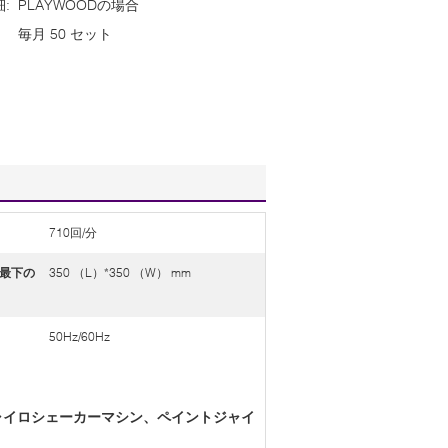
:
PLAYWOODの場合
毎月 50 セット
710回/分
最下の
350 （L）*350 （W） mm
50Hz/60Hz
ジャイロシェーカーマシン、ペイントジャイ