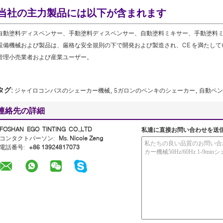
当社の主力製品には以下が含まれます
自動塗料ディスペンサー、手動塗料ディスペンサー、自動塗料ミキサー、手動塗料
設備機械および製品は、厳格な安全規則の下で開発および製造され、CE を満たし
管理小売業者および産業ユーザー。
,
,
タグ:
ジャイロコンパスのシェーカー機械
5ガロンのペンキのシェーカー
自動ペン
連絡先の詳細
FOSHAN EGO TINTING CO.,LTD
私達に直接お問い合わせを送
コンタクトパーソン:
Ms. Nicole Zeng
電話番号:
+86 13924817073