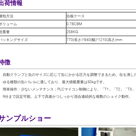
出荷情報
梱包方法
合板ケース
ボリューム
0.78CBM
総重量
258KG
パッキングサイズ
770(長さ)*840(幅)*1210(高さ)mm
特徴
自動クランプと缶のサイズに応じて缶にかかる圧力を調整できるため、缶を潰したり押
ゆる種類の缶/バレルに適しており、最大積載重量は30kgです。
簡単操作・少ないメンテナンス：PLCマイコン制御により、「T1」「T2」「T
9分まで設定可能。上下で高速かつしっかり混合連続的な複数のシェイク動作。
サンプルショー