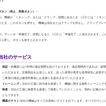
ます。
ボタン（停止、昇降ボタン）：
A)。機械が「ミキシング」または「クランプ」状態にあるとき、LCD には「ミキ
のとき、このボタンを押すと、機械は混合またはクランプを停止し、クランププレ
B)。マシンが「準備完了」状態になると、LCD に「準備完了」と表示されます。
が上昇し、ボタンを放すと止まります。
当社のサービス
保証：
各機器には1年間の保証期間を設けております。保証期間内であれば、故
いただきます。交換部品をお送りします。誤った使用や異常な使用状況に起因す
ご希望の場合は修理作業前にお見積りを提出させていただきます。
トレーニング：
当社の工場に担当者を派遣して、機械に関する無料トレーニング
検査：
当社の工場に検査官を派遣して検査していただくことも、契約に記載され
ともできます。
機器のテスト:
当社の機械はすべて出荷前にテストされています。すべてのマシン