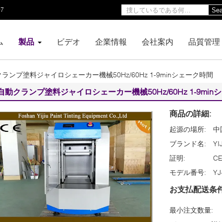
97
Sea
ム
製品
ビデオ
企業情報
会社案内
品質管理
ランプ塗料ジャイロシェーカー機械50Hz/60Hz 1-9minシェーク時間
自動クランプ塗料ジャイロシェーカー機械50Hz/60Hz 1-9mi
商品の詳細:
起源の場所:
中
ブランド名:
YI
証明:
C
モデル番号:
YJ
お支払配送条件
最小注文数量: