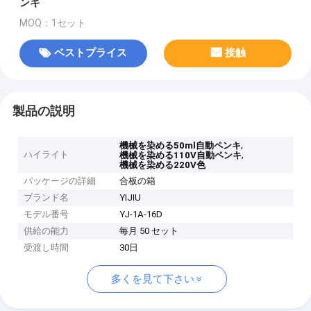
ンキ
MOQ：1セット
ベストプライス
接触
製品の説明
,
機械を染める50ml自動ペンキ
ハイライト
,
機械を染める110V自動ペンキ
機械を染める220V色
パッケージの詳細
合板の箱
ブランド名
YIJIU
モデル番号
YJ-1A-16D
供給の能力
毎月 50 セット
受渡し時間
30日
多くを見て下さい