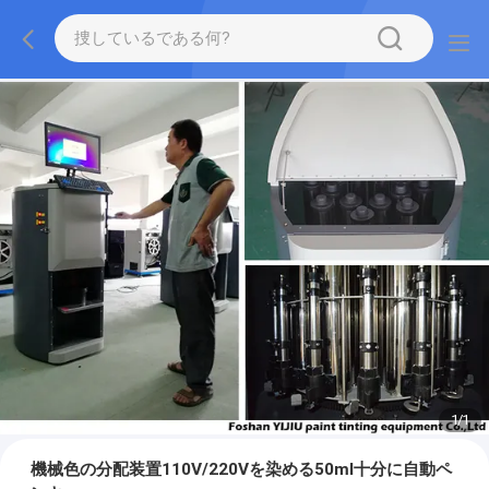
1
/
1
機械色の分配装置110V/220Vを染める50ml十分に自動ペ