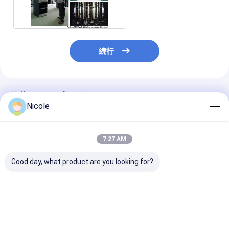
50ml十分に自動ペンキ
続行
推薦されたプロダクト
Nicole
7:27 AM
Good day, what product are you looking for?
ディスペンサー色の混
内部および外壁のペン
機械高精度な0.0
合の機械類を染めるコ
キのための混合を染め
打撃を染める自
ンピュータ ペンキ
るコンピュータ化され
れた装飾的なペ
た自動ペンキの着色剤
ィスペンサー
ディスペンサー